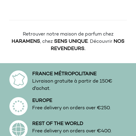
Retrouver notre maison de parfum chez
HARAMENS
, chez
SENS UNIQUE
. Découvrir
NOS
REVENDEURS
.
FRANCE MÉTROPOLITAINE
Livraison gratuite à partir de 150€
d'achat.
EUROPE
Free delivery on orders over €250.
REST OF THE WORLD
Free delivery on orders over €400.