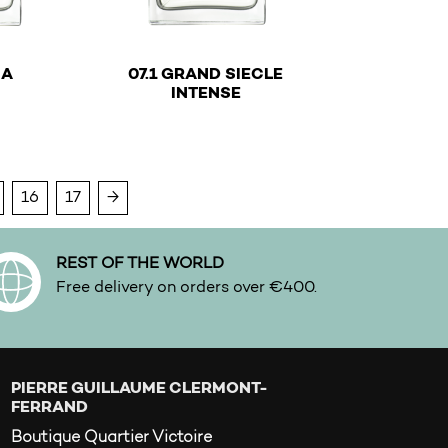
IA
07.1 GRAND SIECLE
€
INTENSE
y be chosen on the product page
ltiple variants. The options may be chosen on the product
This product has multiple variants. The optio
16
17
→
REST OF THE WORLD
Free delivery on orders over €400.
PIERRE GUILLAUME CLERMONT-
FERRAND
Boutique Quartier Victoire