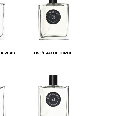
€
LA PEAU
05 L’EAU DE CIRCE
y be chosen on the product page
ltiple variants. The options may be chosen on the product
This product has multiple variants. The optio