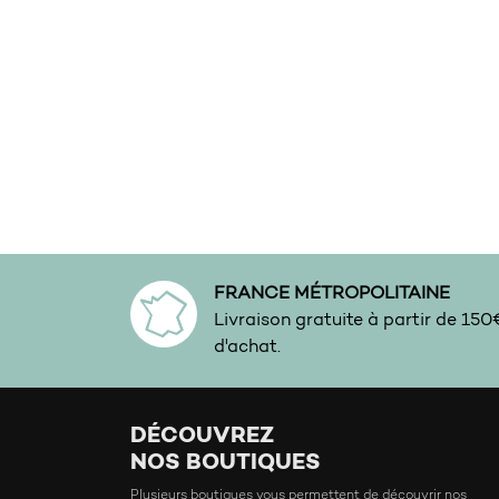
Exotique
Figue
Fleur D’oranger
Floral
Floral ambré
Floral blanc
Floral Doux
Frais
FRANCE MÉTROPOLITAINE
Fruité
Livraison gratuite à partir de 15
d'achat.
Fruits Rouges
Fumé
Gourmand
DÉCOUVREZ
NOS BOUTIQUES
Habillé
Plusieurs boutiques vous permettent de découvrir nos