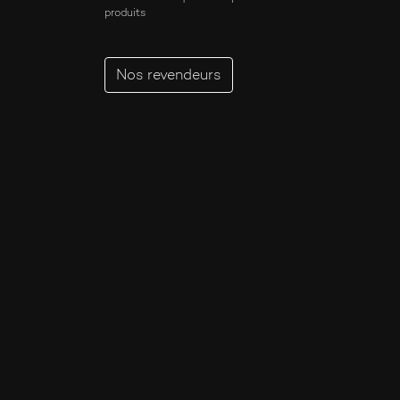
Intense
produits
Iris
Joyeux
Nos revendeurs
Lacté
Liquoreux
Lumineux
Lys
Mélancolique
Musc
Nomade
Opopanax
Patchouli
Poudré
Propre