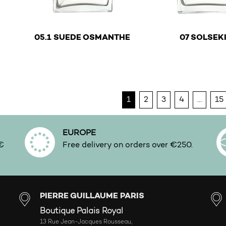
€
€
05.1 SUEDE OSMANTHE
07 SOLSEK
This product has multiple variants. The options ma
This product has mu
1
2
3
4
…
15
EUROPE
0€
Free delivery on orders over €250.
PIERRE GUILLAUME PARIS
Boutique Palais Royal
13 Rue Jean-Jacques Rousseau,