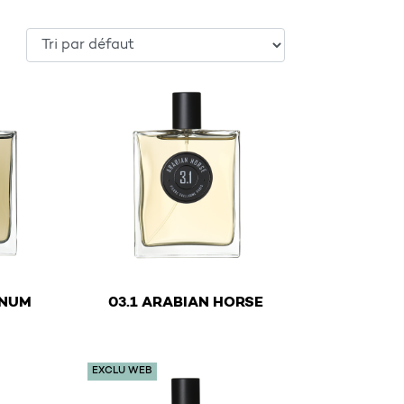
€
ENUM
03.1 ARABIAN HORSE
y be chosen on the product page
ltiple variants. The options may be chosen on the product
This product has multiple variants. The optio
EXCLU WEB