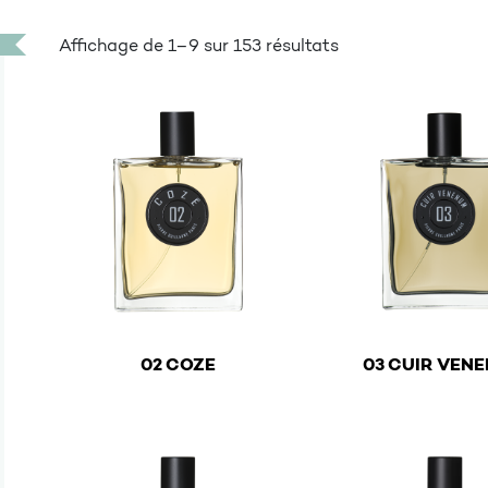
Affichage de 1–9 sur 153 résultats
€
€
02 COZE
03 CUIR VEN
This product has multiple variants. The options ma
This product has mu