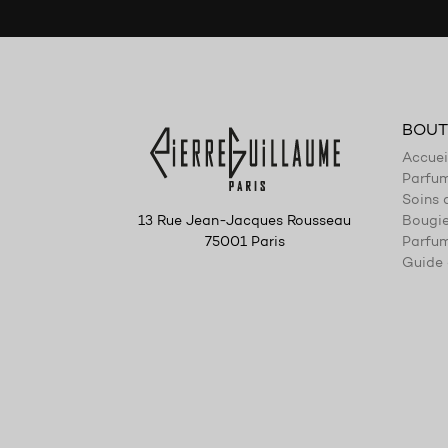
Résineux
Romantique
Rose
BOUT
Santal
Accuei
Sec
Parfu
Sel
Soins 
Bougi
13 Rue Jean-Jacques Rousseau
Sombre
Parfum
75001 Paris
Guide 
Sucre
Tabac
Tendre
Tonka
Transparent
Tubéreuse