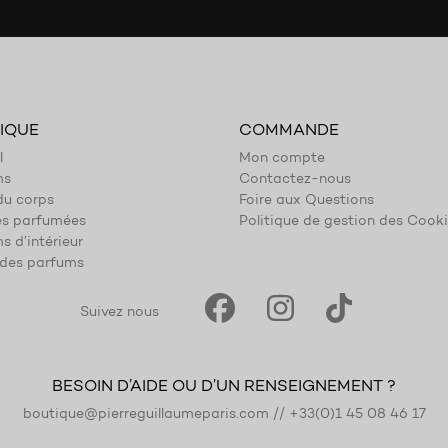
IQUE
COMMANDE
l
Mon compte
ms
Contactez-nous
du corps
Foire aux Questions
es parfumées
Politique de gestion des Cook
s d’intérieur
des parfums
Suivez nous
BESOIN D’AIDE OU D’UN RENSEIGNEMENT ?
boutique@pierreguillaumeparis.com
//
+33(0)1 45 08 46 17