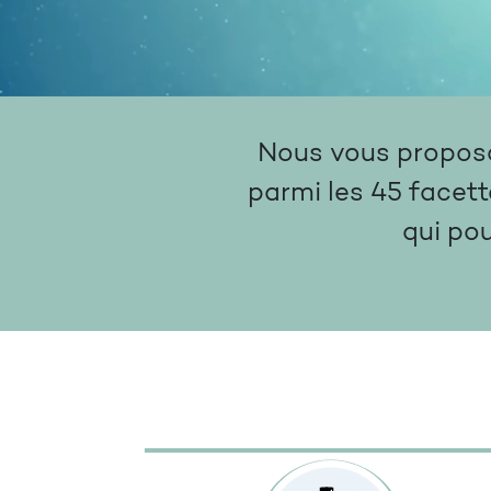
Nous vous proposon
parmi les 45 facett
qui po