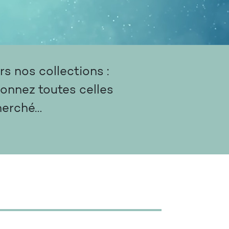
s nos collections :
ionnez toutes celles
herché…