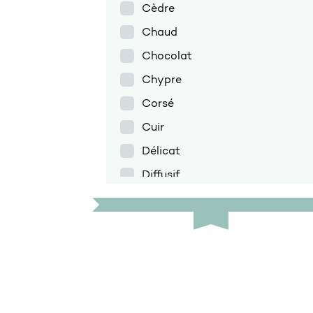
Cèdre
Chaud
Chocolat
Chypre
Corsé
Cuir
Délicat
Diffusif
Discret
Doux
Encens
Enveloppant
Épicé