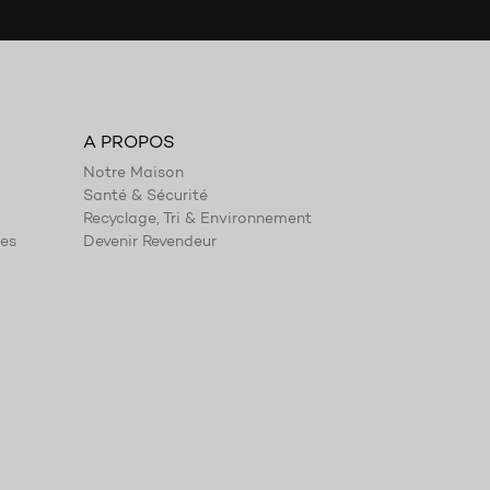
A PROPOS
Notre Maison
Santé & Sécurité
Recyclage, Tri & Environnement
ies
Devenir Revendeur