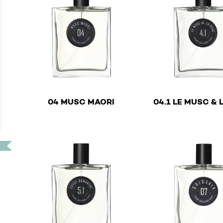
€
€
04 MUSC MAORI
04.1 LE MUSC & 
This product has multiple variants. The options ma
This product has mu