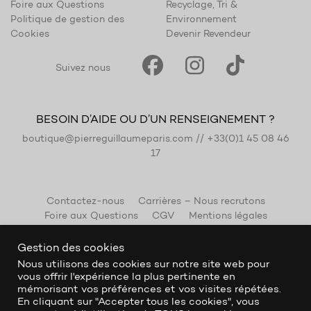
Foire aux Questions
Recyclage, Tri &
Politique de gestion des
Environnement
Cookies
Devenir Revendeur
Suivez nous
BESOIN D’AIDE OU D’UN RENSEIGNEMENT ?
boutique@pierreguillaumeparis.com
//
+33(0)1 45 08 46
17
Contactez-nous
Carrières – Nous recrutons
Foire aux Questions
CGV
Mentions légales
Gestion des cookies
Nous utilisons des cookies sur notre site web pour
vous offrir l'expérience la plus pertinente en
mémorisant vos préférences et vos visites répétées.
En cliquant sur "Accepter tous les cookies", vous