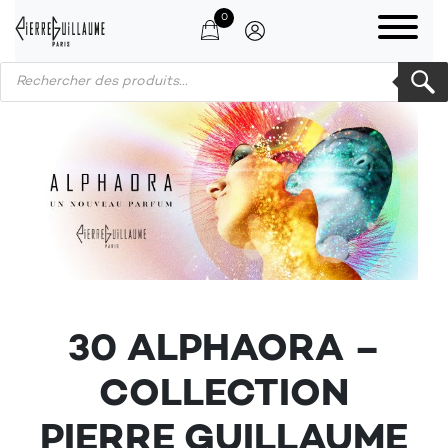
0
Products search
30 ALPHAORA –
COLLECTION
PIERRE GUILLAUME