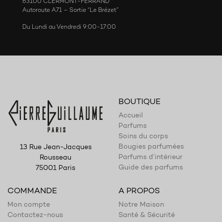
63100 CLERMONT-FERRAND
Autoroute A71 – Sortie “Le Brézet”
Du Lundi au Vendredi 9:00-17:00
BOUTIQUE
Accueil
Parfums
Soins du corps
Bougies parfumées
13 Rue Jean-Jacques
Parfums d’intérieur
Rousseau
Guide des parfums
75001 Paris
COMMANDE
A PROPOS
Mon compte
Notre Maison
Contactez-nous
Santé & Sécurité