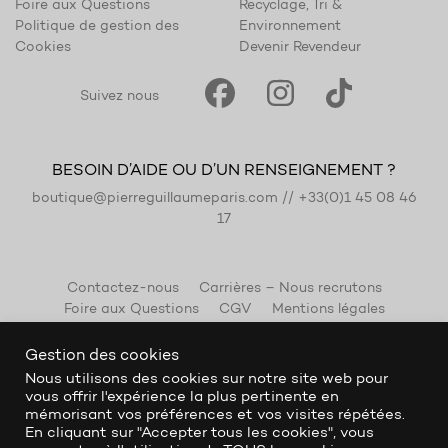
Foire aux Questions
Recyclage, Tri &
Politique de gestion des
Environnement
Cookies
Devenir Revendeur
Suivez nous
BESOIN D’AIDE OU D’UN RENSEIGNEMENT ?
boutique@pierreguillaumeparis.com
//
+33(0)1 45 08 46
17
Contactez-nous
Carrières – Nous recrutons
Foire aux Questions
CGV
Mentions légales
Gestion des cookies
Nous utilisons des cookies sur notre site web pour
vous offrir l'expérience la plus pertinente en
mémorisant vos préférences et vos visites répétées.
En cliquant sur "Accepter tous les cookies", vous