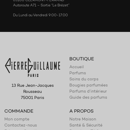
63100 CLERMONT-FERRAND
Autoroute A71 – Sortie “Le Brézet”
Du Lundi au Vendredi 9:00-17:00
BOUTIQUE
Accueil
Parfums
Soins du corps
Bougies parfumées
13 Rue Jean-Jacques
Parfums d’intérieur
Rousseau
Guide des parfums
75001 Paris
COMMANDE
A PROPOS
Mon compte
Notre Maison
Contactez-nous
Santé & Sécurité