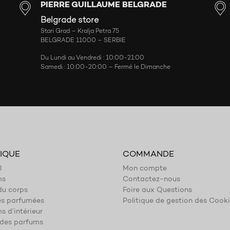
PIERRE GUILLAUME BELGRADE
Belgrade store
Stari Grad – Kralja Petra 75
BELGRADE 11000 – SERBIE
Du Lundi au Vendredi : 10:00-21:00
Samedi : 10:00-20:00 – Fermé le Dimanche
IQUE
COMMANDE
l
Mon compte
ms
Contactez-nous
du corps
Foire aux Questions
es parfumées
Politique de gestion des Cook
s d’intérieur
des parfums