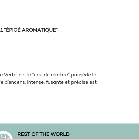
11 “ÉPICÉ AROMATIQUE”
.
 Verte, cette “eau de marbre” possède la
e d’encens, intense, fusante et précise est
REST OF THE WORLD