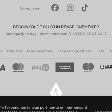
Suivez nous
BESOIN D’AIDE OU D’UN RENSEIGNEMENT ?
boutique@pierreguillaumeparis.com
//
+33(0)1 45 08 46 17
s
Carrières – Nous recrutons
Foire aux Questions
CGV
M
rir l'expérience la plus pertinente en mémorisant