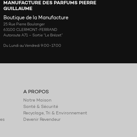
MANUFACTURE DES PARFUMS PIERRE
GUILLAUME
Boutique de la Manufacture
25 Rue Pierre Boulanger
63100 CLERMONT-FERRAND
Autoroute A71 – Sortie “Le Brézet”
Du Lundi au Vendredi 9:00-17:00
A PROPOS
Notre Maison
Santé & Sécurité
Recyclage, Tri & Environnement
ies
Devenir Revendeur