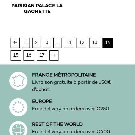
PARISIAN PALACE LA
Urbain
€
GACHETTE
Vanille
This product has multiple variants. The options may b
Vert
Vetiver
←
1
2
3
…
11
12
13
14
15
16
17
→
FRANCE MÉTROPOLITAINE
Livraison gratuite à partir de 150€
d'achat.
EUROPE
Free delivery on orders over €250.
REST OF THE WORLD
Free delivery on orders over €400.