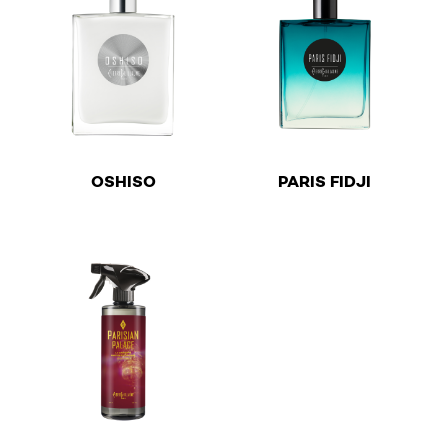
Résineux
Romantique
Rose
Santal
Sec
€
€
OSHISO
PARIS FIDJI
Sel
This product has multiple variants. The options may b
This product has multiple v
Sombre
Sucre
Tabac
Tendre
Tonka
Transparent
Tubéreuse