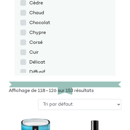
Cèdre
Chaud
Chocolat
Chypre
Corsé
Cuir
Délicat
Diffusif
Discret
Affichage de 118–126 sur 153 résultats
Doux
Encens
Enveloppant
Épicé