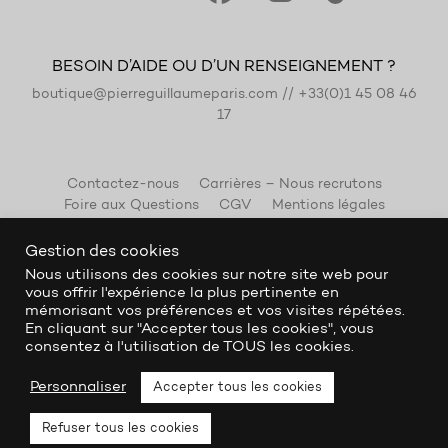
BESOIN D’AIDE OU D’UN RENSEIGNEMENT ?
boutique@pierreguillaumeparis.com
//
+33(0)1 45 08 46
17
Contactez-nous
Carrières – Nous recrutons
Foire aux Questions
CGV
Mentions légales
Gestion des cookies
Nous utilisons des cookies sur notre site web pour
vous offrir l'expérience la plus pertinente en
mémorisant vos préférences et vos visites répétées.
En cliquant sur "Accepter tous les cookies", vous
consentez à l'utilisation de TOUS les cookies.
Personnaliser
Accepter tous les cookies
Refuser tous les cookies