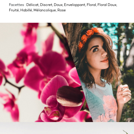
Facettes :
Délicat
,
Discret
,
Doux
,
Enveloppant
,
Floral
,
Floral Doux
,
Fruité
,
Habillé
,
Mélancolique
,
Rose