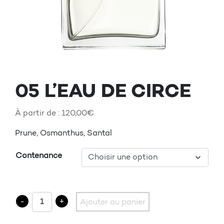
05 L’EAU DE CIRCE
À partir de :
120,00
€
Prune, Osmanthus, Santal
Contenance
quantité de 05 L'EAU DE CIRCE
-
+
Ajouter au panier