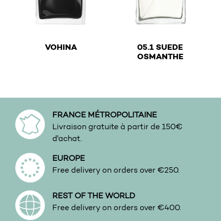
€
VOHINA
05.1 SUEDE
€
OSMANTHE
This product has multiple variants. The options may b
This product has multiple v
FRANCE MÉTROPOLITAINE
Livraison gratuite à partir de 150€
d'achat.
EUROPE
Free delivery on orders over €250.
REST OF THE WORLD
Free delivery on orders over €400.