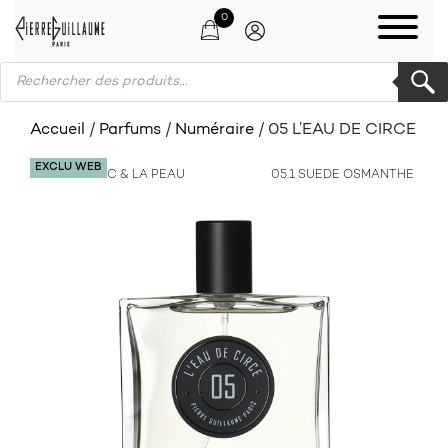
0
Products search
Accueil
/
Parfums
/
Numéraire
/ 05 L’EAU DE CIRCE
EXCLU WEB
04.1 LE MUSC & LA PEAU
05.1 SUEDE OSMANTHE