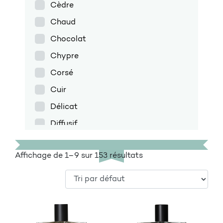
Cèdre
Chaud
Chocolat
Chypre
Corsé
Cuir
Délicat
Diffusif
Discret
Affichage de 1–9 sur 153 résultats
Doux
Encens
Enveloppant
Épicé