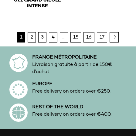
07.1 GRAND SIECLE
€
INTENSE
Urbain
This product has multiple variants. The options may b
Vanille
Vert
Vetiver
1
2
3
4
…
15
16
17
→
FRANCE MÉTROPOLITAINE
Livraison gratuite à partir de 150€
d'achat.
EUROPE
Free delivery on orders over €250.
REST OF THE WORLD
Free delivery on orders over €400.