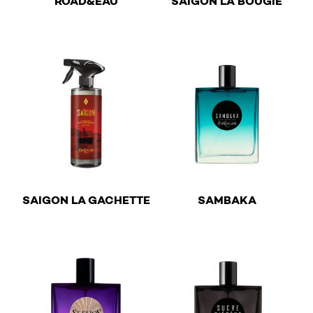
ROAD&EAU
SAIGON LA BOUGIE
This product has multiple v
Iris
Joyeux
Lacté
Liquoreux
Lumineux
Lys
Mélancolique
Musc
€
€
SAIGON LA GACHETTE
SAMBAKA
Nomade
This product has multiple variants. The options may b
This product has multiple v
Opopanax
Patchouli
Poudré
Propre