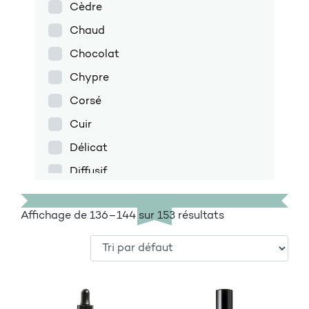
Cèdre
Chaud
Chocolat
Chypre
Corsé
Cuir
Délicat
Diffusif
Discret
Affichage de 136–144 sur 153 résultats
Doux
Encens
Enveloppant
Épicé