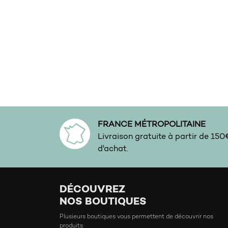
Exotique
Figue
Fleur D’oranger
Floral
Floral ambré
Floral blanc
Floral Doux
FRANCE MÉTROPOLITAINE
Frais
Livraison gratuite à partir de 15
Fruité
d'achat.
Fruits Rouges
Fumé
DÉCOUVREZ
Gourmand
NOS BOUTIQUES
Habillé
Plusieurs boutiques vous permettent de découvrir nos
produits