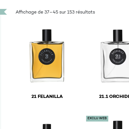
Affichage de 37–45 sur 153 résultats
€
€
21 FELANILLA
21.1 ORCHID
This product has multiple variants. The options ma
This product has mu
EXCLU WEB