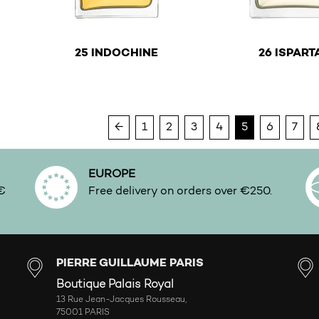
€
€
25 INDOCHINE
26 ISPART
This product has multiple variants. The options ma
This product has mu
←
1
2
3
4
5
6
7
EUROPE
0€
Free delivery on orders over €250.
PIERRE GUILLAUME PARIS
Boutique Palais Royal
13 Rue Jean-Jacques Rousseau,
75001 PARIS