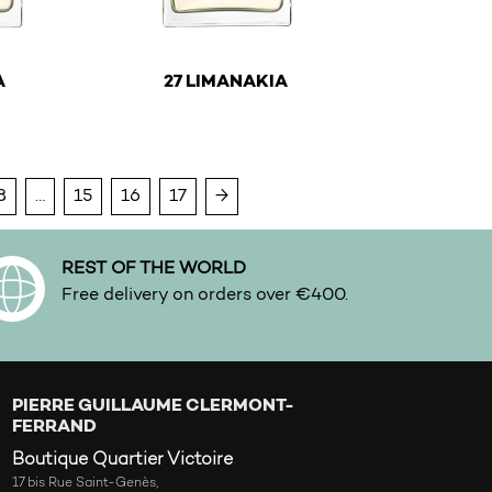
€
A
27 LIMANAKIA
y be chosen on the product page
ltiple variants. The options may be chosen on the product
This product has multiple variants. The optio
8
…
15
16
17
→
REST OF THE WORLD
Free delivery on orders over €400.
PIERRE GUILLAUME CLERMONT-
FERRAND
Boutique Quartier Victoire
17 bis Rue Saint-Genès,