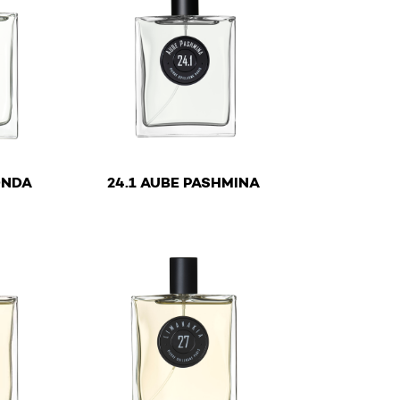
€
ONDA
24.1 AUBE PASHMINA
y be chosen on the product page
ltiple variants. The options may be chosen on the product
This product has multiple variants. The optio