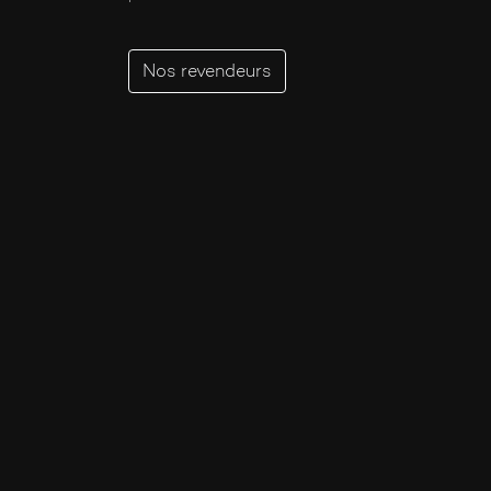
Intense
Iris
Nos revendeurs
Joyeux
Lacté
Liquoreux
Lumineux
Lys
Mélancolique
Musc
Nomade
Opopanax
Patchouli
Poudré
Propre