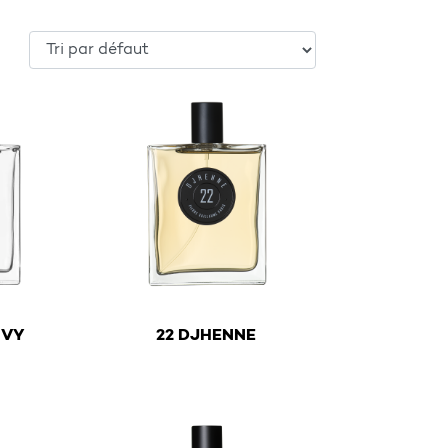
€
IVY
22 DJHENNE
y be chosen on the product page
ltiple variants. The options may be chosen on the product
This product has multiple variants. The optio