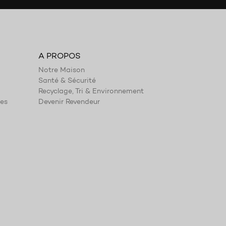
A PROPOS
Notre Maison
Santé & Sécurité
Recyclage, Tri & Environnement
ies
Devenir Revendeur