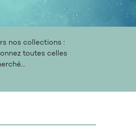
s nos collections :
ionnez toutes celles
herché…