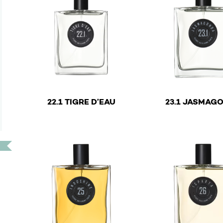
€
€
22.1 TIGRE D’EAU
23.1 JASMAG
This product has multiple variants. The options ma
This product has mu