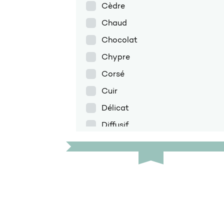
Cèdre
Chaud
Chocolat
Chypre
Corsé
Cuir
Délicat
Diffusif
Discret
Doux
Encens
Enveloppant
Épicé