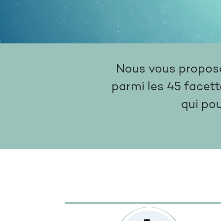
Nous vous proposon
parmi les 45 facett
qui po