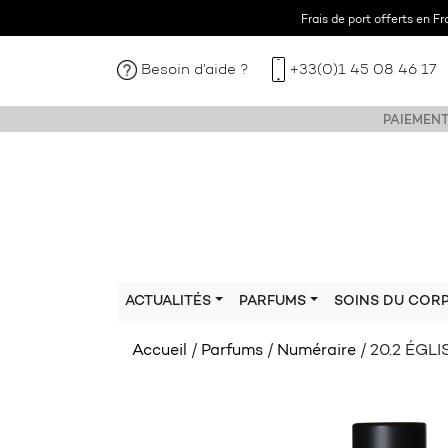
Frais de port offerts en F
Besoin d’aide ?
+33(0)1 45 08 46 17
PAIEMENT
ACTUALITÉS
PARFUMS
SOINS DU COR
Accueil
/
Parfums
/
Numéraire
/ 20.2 ÉGL