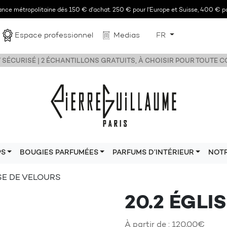
rance métropolitaine dés 150 € d'achat. 250 € pour l'Europe et Suisse, 400 € po
Espace professionnel
Medias
FR
 SÉCURISÉ | 2 ÉCHANTILLONS GRATUITS, À CHOISIR POUR TOUTE
PS
BOUGIES PARFUMÉES
PARFUMS D’INTÉRIEUR
NOT
ISE DE VELOURS
20.2 ÉGLI
À partir de :
120,00
€