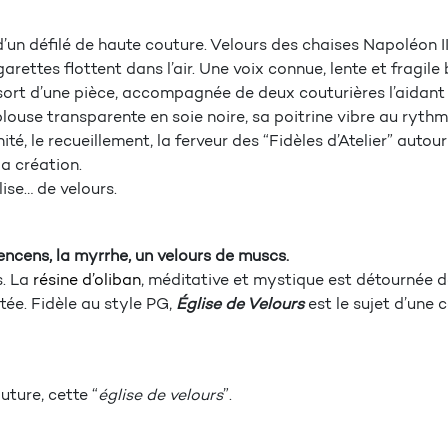
s d’un défilé de haute couture. Velours des chaises Napoléon II
rettes flottent dans l’air. Une voix connue, lente et fragile
rt d’une pièce, accompagnée de deux couturières l’aidant à
louse transparente en soie noire, sa poitrine vibre au rythm
ité, le recueillement, la ferveur des “Fidèles d’Atelier” aut
la création.
ise… de velours.
encens, la myrrhe, un velours de muscs.
s. La
résine d’oliban
, méditative et mystique est détournée 
utée. Fidèle au style PG,
Église de Velours
est le sujet d’une 
uture, cette “
église de velours
”.