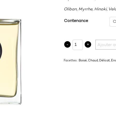
Oliban, Myrrhe, Hinoki, Ve
Contenance
quantité de 20.2 ÉGLISE
-
+
Ajouter a
Facettes :
Boisé
,
Chaud
,
Délicat
,
En