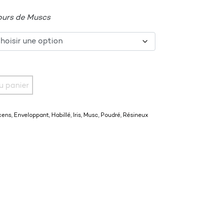
lours de Muscs
 DE VELOURS
u panier
cens
,
Enveloppant
,
Habillé
,
Iris
,
Musc
,
Poudré
,
Résineux