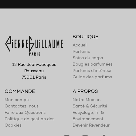
BOUTIQUE
Accueil
Parfums
Soins du corps
Bougies parfumées
13 Rue Jean-Jacques
Parfums d’intérieur
Rousseau
Guide des parfums
75001 Paris
COMMANDE
A PROPOS
Mon compte
Notre Maison
Contactez-nous
Santé & Sécurité
Foire aux Questions
Recyclage, Tri &
Politique de gestion des
Environnement
Cookies
Devenir Revendeur