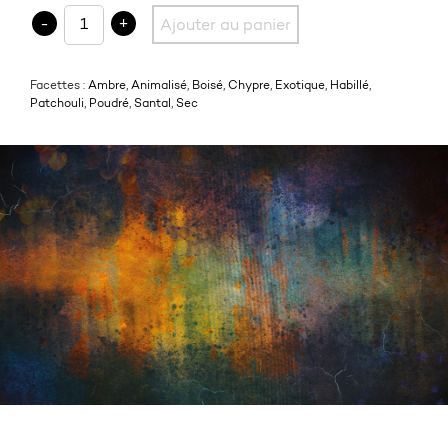
quantité de 08 INTRIGANT PATCHOULI
-
+
Ajouter au panier
Facettes :
Ambre
,
Animalisé
,
Boisé
,
Chypre
,
Exotique
,
Habillé
,
Patchouli
,
Poudré
,
Santal
,
Sec