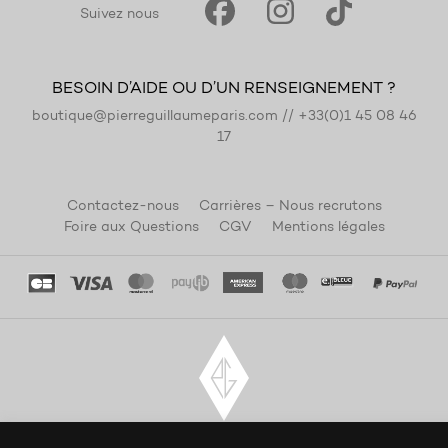
Suivez nous
BESOIN D’AIDE OU D’UN RENSEIGNEMENT ?
boutique@pierreguillaumeparis.com
//
+33(0)1 45 08 46
17
Contactez-nous
Carrières – Nous recrutons
Foire aux Questions
CGV
Mentions légales