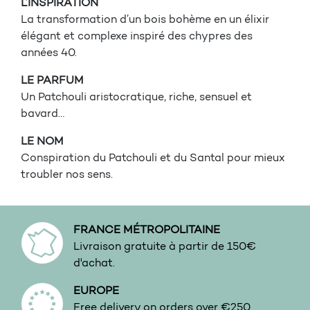
L’INSPIRATION
La transformation d’un bois bohème en un élixir
élégant et complexe inspiré des chypres des
années 40.
LE PARFUM
Un Patchouli aristocratique, riche, sensuel et
bavard…
LE NOM
Conspiration du Patchouli et du Santal pour mieux
troubler nos sens.
FRANCE MÉTROPOLITAINE
Livraison gratuite à partir de 150€
d'achat.
EUROPE
Free delivery on orders over €250.