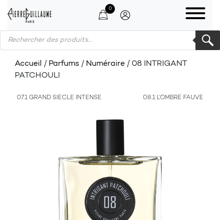
0
Products search
Accueil
/
Parfums
/
Numéraire
/ 08 INTRIGANT
PATCHOULI
07.1 GRAND SIECLE INTENSE
08.1 L’OMBRE FAUVE