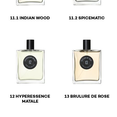
€
€
11.1 INDIAN WOOD
11.2 SPICEMATIC
This product has multiple variants. The options may be 
This product has multiple v
€
12 HYPERESSENCE
13 BRULURE DE ROSE
€
MATALE
This product has multiple v
This product has multiple variants. The options may be 