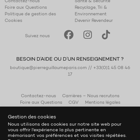
Contactez-nous
Santé & Sécurité
Foire aux Questions
Recyclage, Tri &
Politique de gestion des
Environnement
Cookies
Devenir Revendeur
Suivez nous
BESOIN D’AIDE OU D’UN RENSEIGNEMENT ?
boutique@pierreguillaumeparis.com
//
+33(0)1 45 08 46
17
Contactez-nous
Carrières – Nous recrutons
Foire aux Questions
CGV
Mentions légales
Gestion des cookies
Nous utilisons des cookies sur notre site web pour
vous offrir l'expérience la plus pertinente en
mémorisant vos préférences et vos visites répétées.