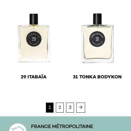
€
€
29 ITABAÏA
31 TONKA BODYKON
This product has multiple variants. The options may be 
This product has multiple v
1
2
3
→
FRANCE MÉTROPOLITAINE