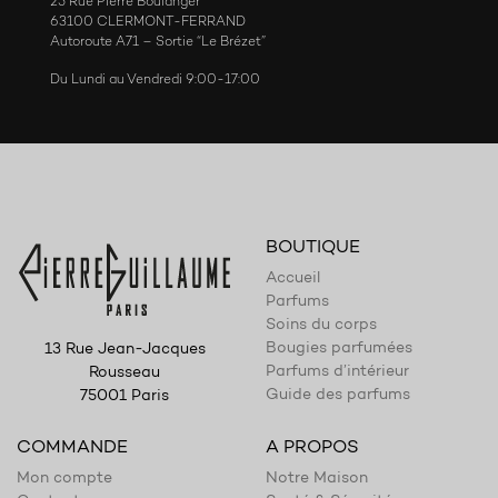
25 Rue Pierre Boulanger
63100 CLERMONT-FERRAND
Autoroute A71 – Sortie “Le Brézet”
Du Lundi au Vendredi 9:00-17:00
BOUTIQUE
Accueil
Parfums
Soins du corps
Bougies parfumées
13 Rue Jean-Jacques
Parfums d’intérieur
Rousseau
Guide des parfums
75001 Paris
COMMANDE
A PROPOS
Mon compte
Notre Maison