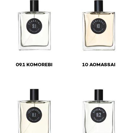
€
€
09.1 KOMOREBI
10 AOMASSAI
This product has multiple variants. The options may be 
This product has multiple v