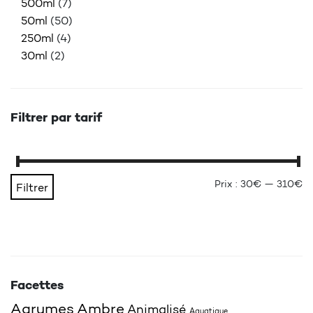
500ml
(7)
50ml
(50)
250ml
(4)
30ml
(2)
Filtrer par tarif
Pr
Pr
Prix :
30€
—
310€
Filtrer
Facettes
Agrumes
Ambre
Animalisé
Aquatique