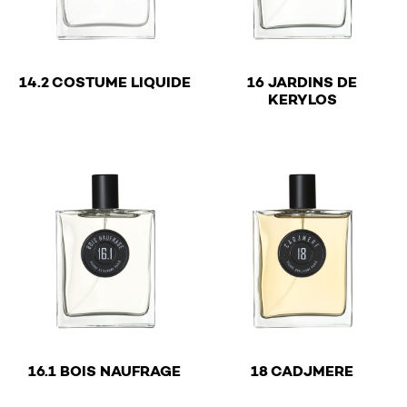
€
14.2 COSTUME LIQUIDE
16 JARDINS DE
€
KERYLOS
This product has multiple variants. The options may be 
This product has multiple v
€
€
16.1 BOIS NAUFRAGE
18 CADJMERE
This product has multiple variants. The options may be 
This product has multiple v