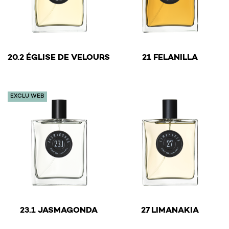
€
€
20.2 ÉGLISE DE VELOURS
21 FELANILLA
This product has multiple variants. The options may be 
This product has multiple v
EXCLU WEB
€
€
23.1 JASMAGONDA
27 LIMANAKIA
This product has multiple variants. The options may be 
This product has multiple v