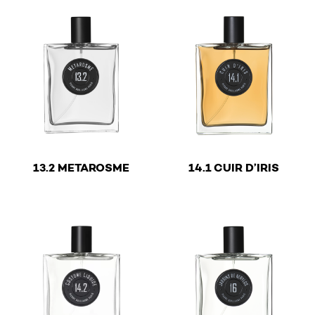
€
€
13.2 METAROSME
14.1 CUIR D’IRIS
This product has multiple variants. The options may be 
This product has multiple v