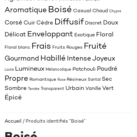
Boisé
Aromatique
Casual
Chaud
Chypre
Diffusif
Corsé
Doux
Cuir
Cèdre
Discret
Enveloppant
Délicat
Floral
Exotique
Frais
Fruité
Floral blanc
Fruits Rouges
Habillé
Joyeux
Gourmand
Intense
Lumineux
Poudré
Patchouli
Mélancolique
Lacté
Propre
Sec
Romantique
Résineux
Santal
Rose
Sombre
Urbain
Vert
Vanille
Transparent
Tendre
Épicé
Accueil
/ Produits identifiés “Boisé”