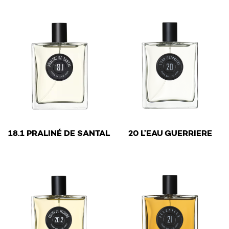
€
€
18.1 PRALINÉ DE SANTAL
20 L’EAU GUERRIERE
This product has multiple variants. The options may be 
This product has multiple v