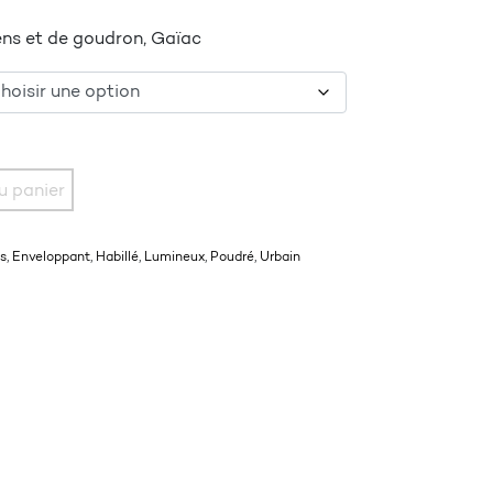
cens et de goudron, Gaïac
 DU MÂLE
u panier
s
,
Enveloppant
,
Habillé
,
Lumineux
,
Poudré
,
Urbain