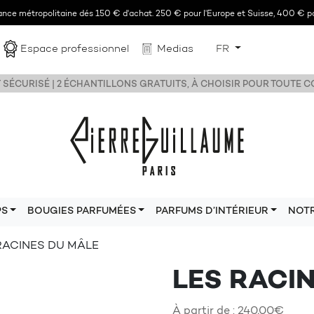
rance métropolitaine dés 150 € d'achat. 250 € pour l'Europe et Suisse, 400 € po
Espace professionnel
Medias
FR
 SÉCURISÉ | 2 ÉCHANTILLONS GRATUITS, À CHOISIR POUR TOUTE
PS
BOUGIES PARFUMÉES
PARFUMS D’INTÉRIEUR
NOT
 RACINES DU MÂLE
LES RACI
À partir de :
240,00
€