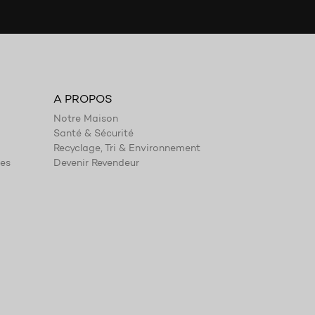
A PROPOS
Notre Maison
Santé & Sécurité
Recyclage, Tri & Environnement
ies
Devenir Revendeur