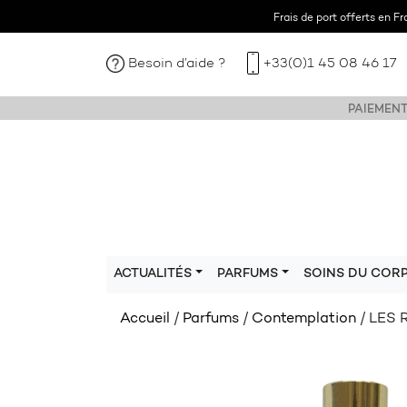
Frais de port offerts en F
Besoin d’aide ?
+33(0)1 45 08 46 17
PAIEMENT
ACTUALITÉS
PARFUMS
SOINS DU COR
Accueil
/
Parfums
/
Contemplation
/ LES