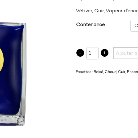
Vétiver, Cuir, Vapeur d’en
Contenance
quantité de LES RACINES
-
+
Ajouter a
Facettes :
Boisé
,
Chaud
,
Cuir
,
Encen