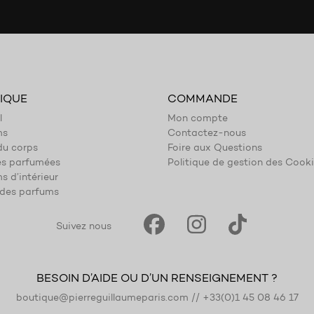
IQUE
COMMANDE
l
Mon compte
ms
Contactez-nous
du corps
Foire aux Questions
es parfumées
Politique de gestion des Cook
s d’intérieur
des parfums
Suivez nous
BESOIN D’AIDE OU D’UN RENSEIGNEMENT ?
boutique@pierreguillaumeparis.com
//
+33(0)1 45 08 46 17