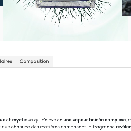
aires
Composition
eux
et
mystique
qui s’élève en
une vapeur boisée complexe
, 
r que chacune des matières composant la fragrance
révèlen