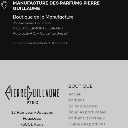
MANUFACTURE DES PARFUMS PIERRE
GUILLAUME
Boutique de la Manufacture
25 Rue Pierre Boulanger
63100 CLERMONT-FERRAND
Autoroute A71 – Sortie “Le Brézet”
Du Lundi au Vendredi 9:00-17:00
BOUTIQUE
Accueil
Parfums
Soins du corps
Bougies parfumées
13 Rue Jean-Jacques
Parfums d’intérieur
Rousseau
Guide des parfums
75001 Paris