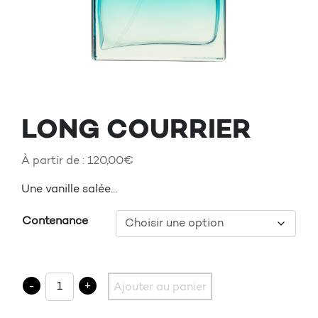
LONG COURRIER
À partir de :
120,00
€
Une vanille salée…
Contenance
quantité de LONG COURRIER
-
+
Ajouter au panier