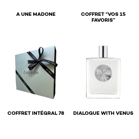
€
A UNE MADONE
COFFRET “VOS 15
€
FAVORIS”
This product has multiple variants. The options may be 
€
€
COFFRET INTÉGRAL 78
DIALOGUE WITH VENUS
This product has multiple v