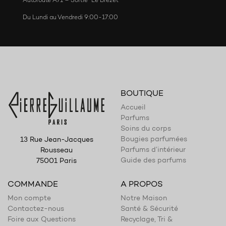
Autoroute A71 – Sortie “Le Brézet”
Du Lundi au Vendredi 9:00-17:00
BOUTIQUE
Accueil
Parfums
Soins du corps
Bougies parfumées
13 Rue Jean-Jacques
Parfums d’intérieur
Rousseau
Guide des parfums
75001 Paris
COMMANDE
A PROPOS
Mon compte
Notre Maison
Contactez-nous
Santé & Sécurité
Foire aux Questions
Recyclage, Tri &