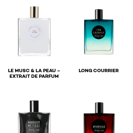
€
LE MUSC & LA PEAU –
LONG COURRIER
€
EXTRAIT DE PARFUM
This product has multiple v
This product has multiple variants. The options may be 