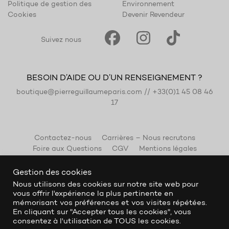
Politique de gestion des
Environnement
Cookies
Devenir Revendeur
Suivez nous
BESOIN D’AIDE OU D’UN RENSEIGNEMENT ?
boutique@pierreguillaumeparis.com
//
+33(0)1 45 08 46
17
Contactez-nous
Carrières – Nous recrutons
Foire aux Questions
CGV
Mentions légales
Gestion des cookies
Nous utilisons des cookies sur notre site web pour
vous offrir l'expérience la plus pertinente en
mémorisant vos préférences et vos visites répétées.
En cliquant sur "Accepter tous les cookies", vous
consentez à l'utilisation de TOUS les cookies.