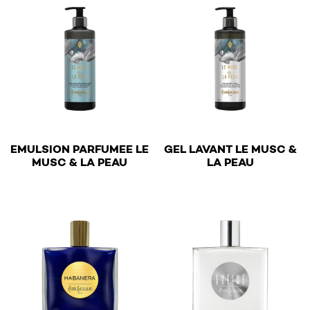
EMULSION PARFUMEE LE
GEL LAVANT LE MUSC &
€
€
MUSC & LA PEAU
LA PEAU
This product has multiple variants. The options may be 
This product has multiple v