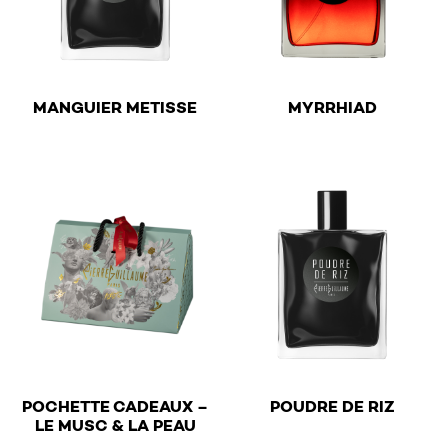
€
€
MANGUIER METISSE
MYRRHIAD
This product has multiple variants. The options may be 
This product has multiple v
€
POCHETTE CADEAUX –
POUDRE DE RIZ
€
LE MUSC & LA PEAU
This product has multiple v