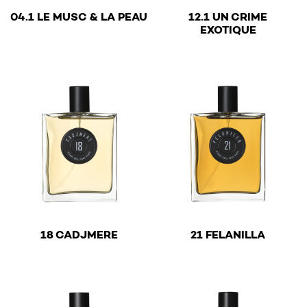
€
04.1 LE MUSC & LA PEAU
12.1 UN CRIME
€
EXOTIQUE
This product has multiple variants. The options may be 
This product has multiple v
€
€
18 CADJMERE
21 FELANILLA
This product has multiple variants. The options may be 
This product has multiple v