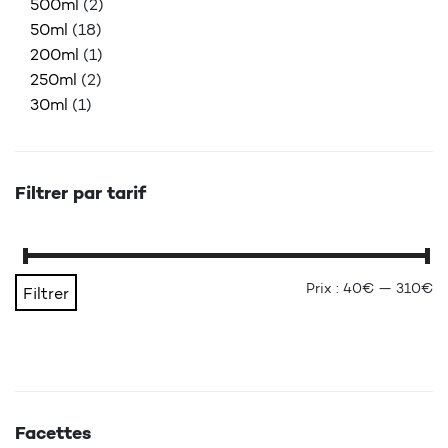
500ml
(2)
50ml
(18)
200ml
(1)
250ml
(2)
30ml
(1)
Filtrer par tarif
Pr
Pr
Prix :
40€
—
310€
Filtrer
Facettes