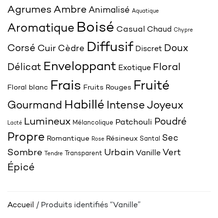
Agrumes
Ambre
Animalisé
Aquatique
Boisé
Aromatique
Casual
Chaud
Chypre
Diffusif
Corsé
Doux
Cuir
Cèdre
Discret
Enveloppant
Délicat
Floral
Exotique
Frais
Fruité
Floral blanc
Fruits Rouges
Habillé
Joyeux
Gourmand
Intense
Lumineux
Poudré
Patchouli
Mélancolique
Lacté
Propre
Sec
Romantique
Résineux
Santal
Rose
Sombre
Urbain
Vert
Vanille
Transparent
Tendre
Épicé
Accueil
/ Produits identifiés “Vanille”