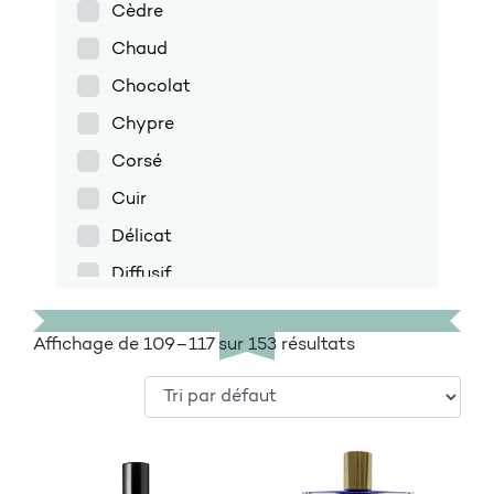
Cèdre
Chaud
Chocolat
Chypre
Corsé
Cuir
Délicat
Diffusif
Discret
Affichage de 109–117 sur 153 résultats
Doux
Encens
Enveloppant
Épicé