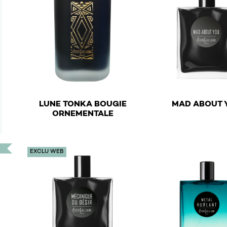
€
LUNE TONKA BOUGIE
MAD ABOUT 
€
ORNEMENTALE
This product has mu
EXCLU WEB