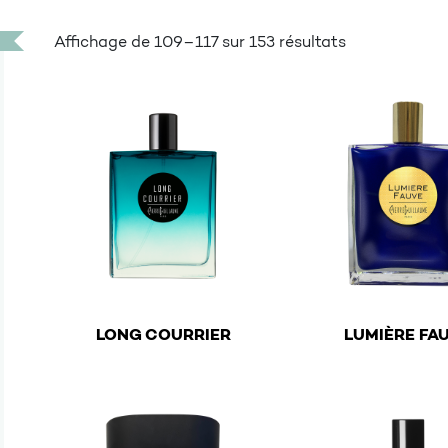
Affichage de 109–117 sur 153 résultats
€
€
LONG COURRIER
LUMIÈRE FA
This product has multiple variants. The options ma
This product has mu