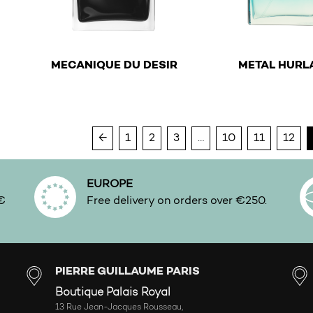
€
€
MECANIQUE DU DESIR
METAL HURL
This product has multiple variants. The options ma
This product has mu
←
1
2
3
…
10
11
12
EUROPE
0€
Free delivery on orders over €250.
PIERRE GUILLAUME PARIS
Boutique Palais Royal
13 Rue Jean-Jacques Rousseau,