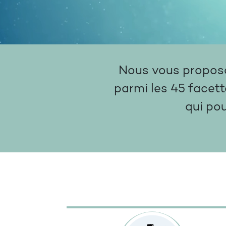
Nous vous proposon
parmi les 45 facett
qui po