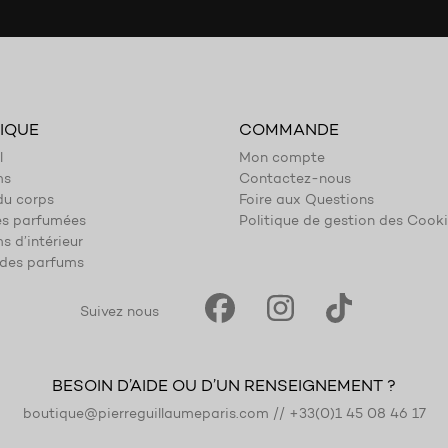
IQUE
COMMANDE
l
Mon compte
ms
Contactez-nous
du corps
Foire aux Questions
es parfumées
Politique de gestion des Cook
s d’intérieur
des parfums
Suivez nous
BESOIN D’AIDE OU D’UN RENSEIGNEMENT ?
boutique@pierreguillaumeparis.com
//
+33(0)1 45 08 46 17