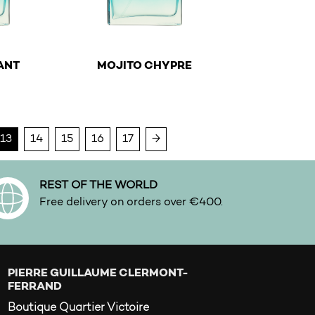
€
ANT
MOJITO CHYPRE
y be chosen on the product page
ltiple variants. The options may be chosen on the product
This product has multiple variants. The optio
13
14
15
16
17
→
REST OF THE WORLD
Free delivery on orders over €400.
PIERRE GUILLAUME CLERMONT-
FERRAND
Boutique Quartier Victoire