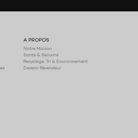
A PROPOS
Notre Maison
Santé & Sécurité
Recyclage, Tri & Environnement
ies
Devenir Revendeur