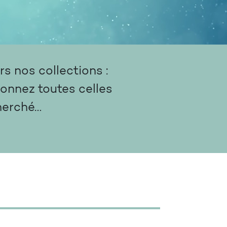
s nos collections :
ionnez toutes celles
herché…