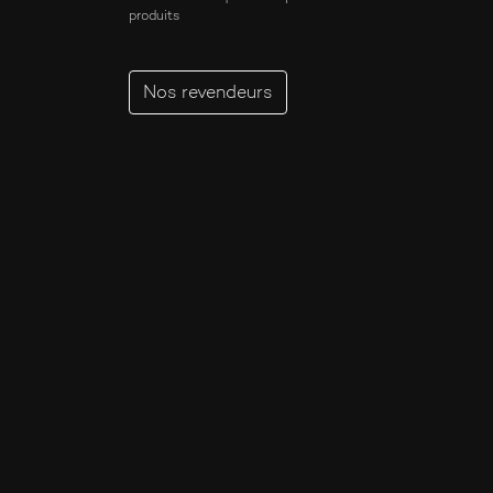
Intense
produits
Iris
Joyeux
Nos revendeurs
Lacté
Liquoreux
Lumineux
Lys
Mélancolique
Musc
Nomade
Opopanax
Patchouli
Poudré
Propre