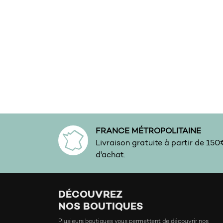
Exotique
Figue
Fleur D’oranger
Floral
Floral ambré
Floral blanc
Floral Doux
Frais
FRANCE MÉTROPOLITAINE
Fruité
Livraison gratuite à partir de 15
d'achat.
Fruits Rouges
Fumé
Gourmand
DÉCOUVREZ
NOS BOUTIQUES
Habillé
Plusieurs boutiques vous permettent de découvrir nos