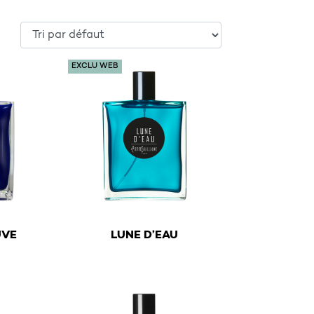
EXCLU WEB
€
UVE
LUNE D’EAU
y be chosen on the product page
ltiple variants. The options may be chosen on the product
This product has multiple variants. The optio