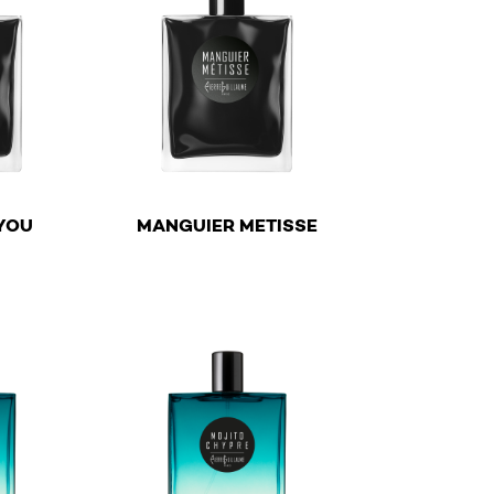
€
YOU
MANGUIER METISSE
ltiple variants. The options may be chosen on the product
This product has multiple variants. The optio