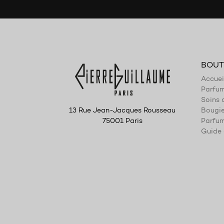
Résineux
Romantique
Rose
BOUT
Santal
Accuei
Sec
Parfu
Sel
Soins 
Bougi
13 Rue Jean-Jacques Rousseau
Sombre
Parfum
75001 Paris
Guide 
Sucre
Tabac
Tendre
Tonka
Transparent
Tubéreuse