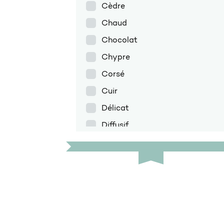
Cèdre
Chaud
Chocolat
Chypre
Corsé
Cuir
Délicat
Diffusif
Discret
Doux
Encens
Enveloppant
Épicé