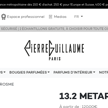
rance métropolitaine dés 150 € d'achat. 250 € pour l'Europe et Suisse, 400 € po
Espace professionnel
Medias
FR
 SÉCURISÉ | 2 ÉCHANTILLONS GRATUITS, À CHOISIR POUR TOUTE
PS
BOUGIES PARFUMÉES
PARFUMS D’INTÉRIEUR
NOT
TAROSME
13.2 MET
À partir de :
120,00
€