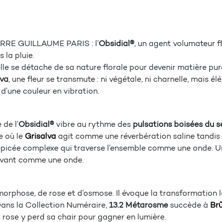
ERRE GUILLAUME PARIS : l’
Obsidial®
, un agent volumateur fl
 la pluie.
lle se détache de sa nature florale pour devenir matière pure
lva
, une fleur se transmute : ni végétale, ni charnelle, mais
, d’une couleur en vibration.
 de l’
Obsidial®
vibre au rythme des
pulsations boisées du 
e où le
Grisalva
agit comme une réverbération saline tandis qu
épicée complexe qui traverse l’ensemble comme une onde. Un p
uvant comme une onde.
orphose, de rose et d’osmose. Il évoque la transformation l
 Dans la Collection Numéraire,
13.2 Métarosme
succède à
Brû
 rose y perd sa chair pour gagner en lumière.