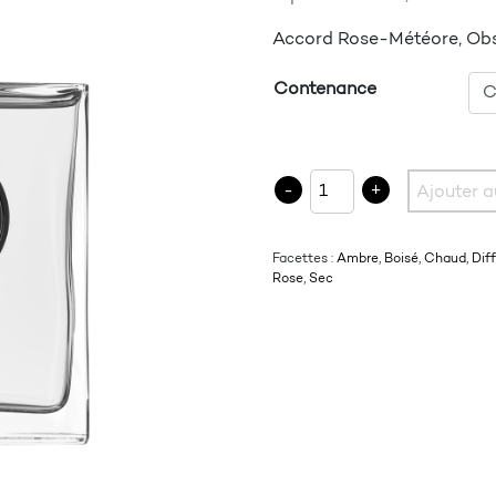
Accord Rose-Météore, Obsi
Contenance
quantité de 13.2 METARO
-
+
Ajouter a
Facettes :
Ambre
,
Boisé
,
Chaud
,
Diff
Rose
,
Sec