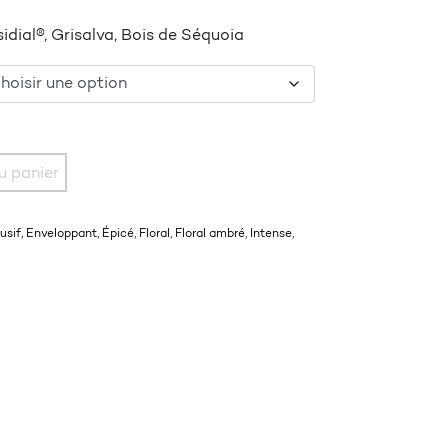
dial®, Grisalva, Bois de Séquoia
SME
u panier
usif
,
Enveloppant
,
Épicé
,
Floral
,
Floral ambré
,
Intense
,