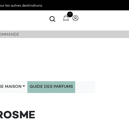
ur les autres destinations.
0
 COMMANDE
RE MAISON
GUIDE DES PARFUMS
AROSME