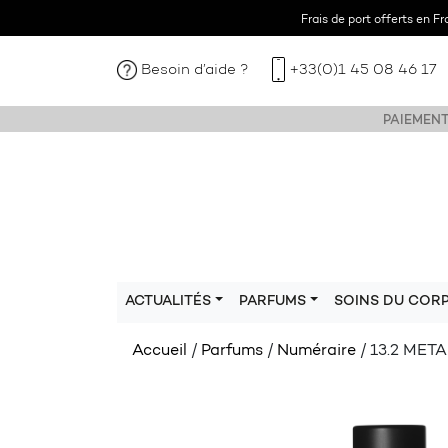
Frais de port offerts en F
Besoin d’aide ?
+33(0)1 45 08 46 17
PAIEMENT
ACTUALITÉS
PARFUMS
SOINS DU COR
Accueil
/
Parfums
/
Numéraire
/ 13.2 ME