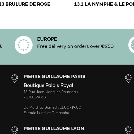
€
€
13 BRULURE DE ROSE
13.1 LA NYMPHE & LE PO
options may be chosen on the product page
 product has multiple variants. The options may be chosen 
This product has multiple 
EUROPE
0€
Free delivery on orders over €250.
PIERRE GUILLAUME PARIS
Boutique Palais Royal
13 Rue Jean-Jacques Rousseau,
75001 PARIS
Du Mardi au Samedi : 11:00-19:00
Fermée Lundi et Dimanche
PIERRE GUILLAUME LYON