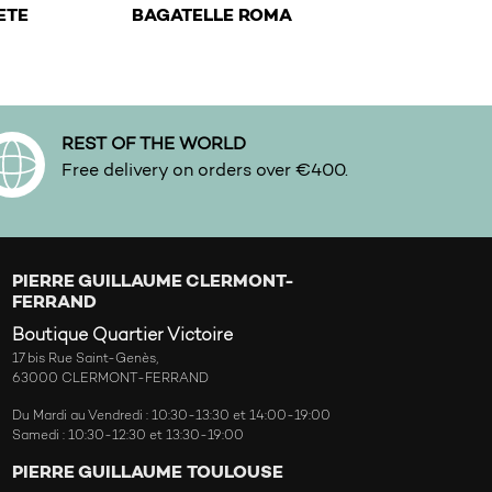
€
ETE
BAGATELLE ROMA
on the product page
variants. The options may be chosen on the product page
This product has multiple variants. The options 
REST OF THE WORLD
Free delivery on orders over €400.
PIERRE GUILLAUME CLERMONT-
FERRAND
Boutique Quartier Victoire
17 bis Rue Saint-Genès,
63000 CLERMONT-FERRAND
Du Mardi au Vendredi : 10:30-13:30 et 14:00-19:00
Samedi : 10:30-12:30 et 13:30-19:00
PIERRE GUILLAUME TOULOUSE