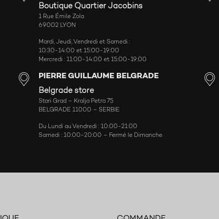
Boutique Quartier Jacobins
1 Rue Émile Zola
69002 LYON
Mardi, Jeudi, Vendredi et Samedi :
10:30-14:00 et 15:00-19:00
Mercredi : 11:00-14:00 et 15:00-19:00
PIERRE GUILLAUME BELGRADE
Belgrade store
Stari Grad – Kralja Petra 75
BELGRADE 11000 – SERBIE
Du Lundi au Vendredi : 10:00-21:00
Samedi : 10:00-20:00 – Fermé le Dimanche
IQUE
COMMANDE