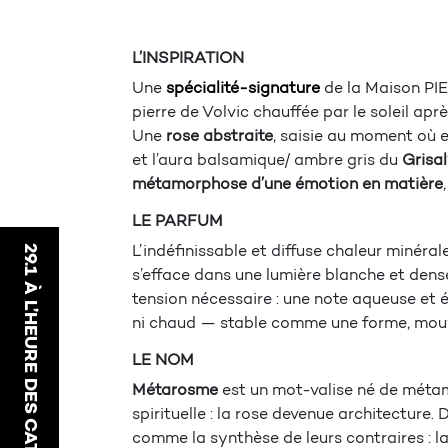
L’INSPIRATION
Une
spécialité-signature
de la Maison PI
pierre de Volvic chauffée par le soleil après
Une
rose abstraite
, saisie au moment où e
et l’aura balsamique/ ambre gris du
Grisa
métamorphose d’une émotion en matière
LE PARFUM
29.1 À L’HEURE DES CATLEYAS
L’ indéfinissable et diffuse chaleur minérale
s’efface dans une lumière blanche et dens
tension nécessaire : une note aqueuse et 
ni chaud — stable comme une forme, mo
LE NOM
Métarosme
est un mot-valise né de métam
spirituelle : la rose devenue architecture.
comme la synthèse de leurs contraires : la