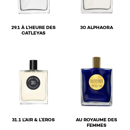
€
29.1 À L’HEURE DES
30 ALPHAORA
€
CATLEYAS
This product has multiple v
This product has multiple variants. The options may be 
€
31.1 L’AIR & L’EROS
AU ROYAUME DES
€
FEMMES
This product has multiple variants. The options may be 