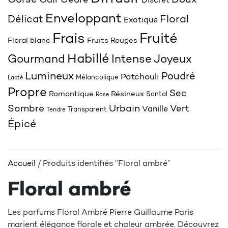
Corsé
Doux
Cuir
Cèdre
Discret
Enveloppant
Délicat
Floral
Exotique
Frais
Fruité
Floral blanc
Fruits Rouges
Habillé
Joyeux
Gourmand
Intense
Lumineux
Poudré
Patchouli
Mélancolique
Lacté
Propre
Sec
Romantique
Résineux
Santal
Rose
Sombre
Urbain
Vert
Vanille
Transparent
Tendre
Épicé
Accueil
/ Produits identifiés “Floral ambré”
Floral ambré
Les parfums Floral Ambré Pierre Guillaume Paris
marient élégance florale et chaleur ambrée. Découvrez