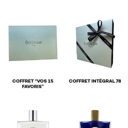
This product has multiple v
€
COFFRET “VOS 15
COFFRET INTÉGRAL 78
€
FAVORIS”