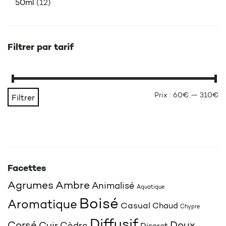
50ml
(12)
Filtrer par tarif
Pr
Pr
Prix :
60€
—
310€
Filtrer
Facettes
Agrumes
Ambre
Animalisé
Aquatique
Boisé
Aromatique
Casual
Chaud
Chypre
Diffusif