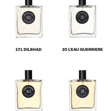
€
€
17.1 DILSHAD
20 L’EAU GUERRIERE
This product has multiple variants. The options may be 
This product has multiple v