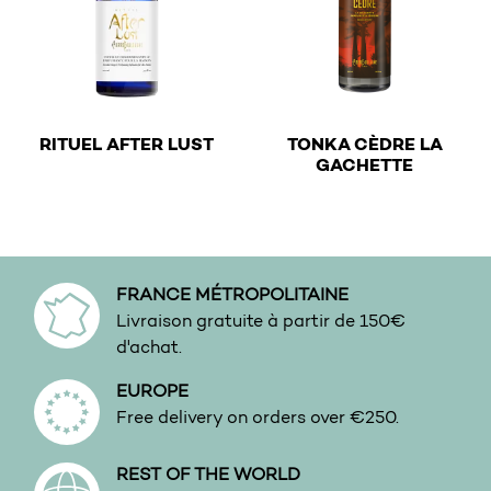
€
RITUEL AFTER LUST
TONKA CÈDRE LA
€
GACHETTE
This product has multiple variants. The options may be 
This product has multiple v
FRANCE MÉTROPOLITAINE
Livraison gratuite à partir de 150€
d'achat.
EUROPE
Free delivery on orders over €250.
REST OF THE WORLD