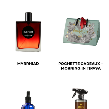
€
MYRRHIAD
POCHETTE CADEAUX –
€
MORNING IN TIPASA
This product has multiple variants. The options may be 