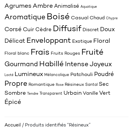
Agrumes
Ambre
Animalisé
Aquatique
Boisé
Aromatique
Casual
Chaud
Chypre
Diffusif
Corsé
Doux
Cuir
Cèdre
Discret
Enveloppant
Délicat
Floral
Exotique
Frais
Fruité
Floral blanc
Fruits Rouges
Habillé
Joyeux
Gourmand
Intense
Lumineux
Poudré
Patchouli
Mélancolique
Lacté
Propre
Sec
Romantique
Résineux
Santal
Rose
Sombre
Urbain
Vert
Vanille
Transparent
Tendre
Épicé
Accueil
/ Produits identifiés “Résineux”