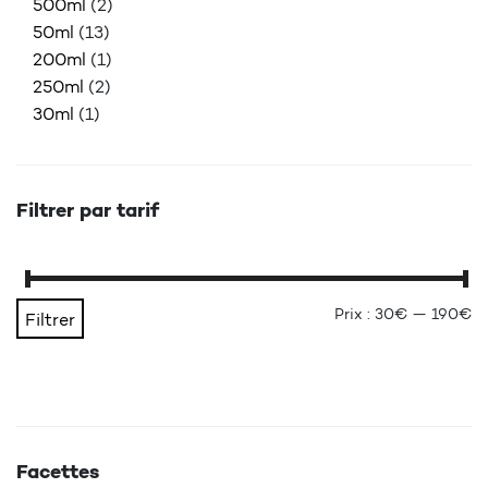
500ml
(2)
50ml
(13)
200ml
(1)
250ml
(2)
30ml
(1)
Filtrer par tarif
Pr
Pr
Prix :
30€
—
190€
Filtrer
Facettes