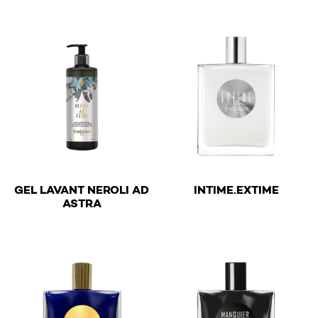
€
GEL LAVANT NEROLI AD
INTIME.EXTIME
€
ASTRA
This product has multiple v
This product has multiple variants. The options may be 