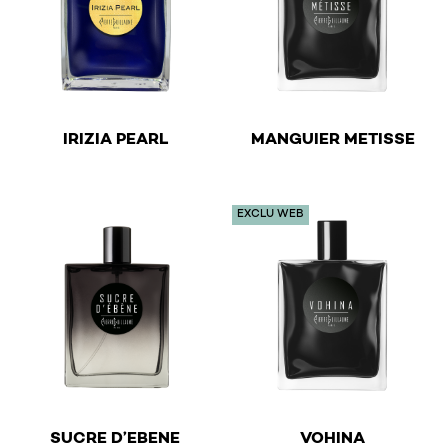
€
€
IRIZIA PEARL
MANGUIER METISSE
This product has multiple variants. The options may be 
This product has multiple v
EXCLU WEB
€
€
SUCRE D’EBENE
VOHINA