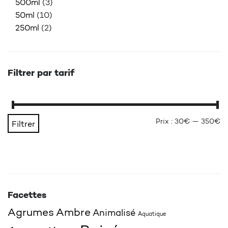
500ml
(3)
50ml
(10)
250ml
(2)
Filtrer par tarif
Pr
Pr
Prix :
30€
—
350€
Filtrer
Facettes
Agrumes
Ambre
Animalisé
Aquatique