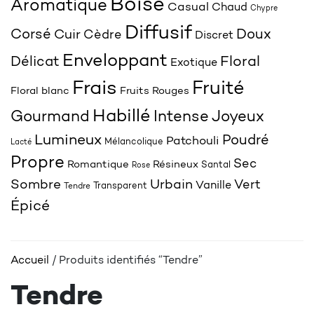
Boisé
Aromatique
Casual
Chaud
Chypre
Diffusif
Corsé
Doux
Cuir
Cèdre
Discret
Enveloppant
Délicat
Floral
Exotique
Frais
Fruité
Floral blanc
Fruits Rouges
Habillé
Joyeux
Gourmand
Intense
Lumineux
Poudré
Patchouli
Mélancolique
Lacté
Propre
Sec
Romantique
Résineux
Santal
Rose
Sombre
Urbain
Vert
Vanille
Transparent
Tendre
Épicé
Accueil
/ Produits identifiés “Tendre”
Tendre