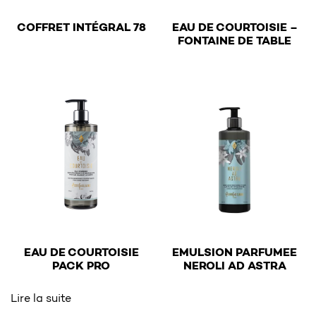
€
COFFRET INTÉGRAL 78
EAU DE COURTOISIE –
€
FONTAINE DE TABLE
This product has multiple v
EAU DE COURTOISIE
EMULSION PARFUMEE
€
€
PACK PRO
NEROLI AD ASTRA
This product has multiple v
Lire la suite