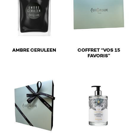
€
AMBRE CERULEEN
COFFRET “VOS 15
€
FAVORIS”
This product has multiple variants. The options may be 