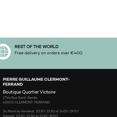
REST OF THE WORLD
Free delivery on orders over €400.
PIERRE GUILLAUME CLERMONT-
FERRAND
Boutique Quartier Victoire
17 bis Rue Saint-Genès,
63000 CLERMONT-FERRAND
Du Mardi au Vendredi : 10:30-13:30 et 14:00-19:00
Samedi : 10:30-12:30 et 13:30-19:00