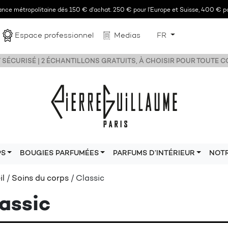
rance métropolitaine dés 150 € d'achat. 250 € pour l'Europe et Suisse, 400 € po
Espace professionnel
Medias
FR
 SÉCURISÉ | 2 ÉCHANTILLONS GRATUITS, À CHOISIR POUR TOUTE
PS
BOUGIES PARFUMÉES
PARFUMS D’INTÉRIEUR
NOT
il
/
Soins du corps
/ Classic
assic