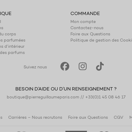
IQUE
COMMANDE
l
Mon compte
ms
Contactez-nous
du corps
Foire aux Questions
es parfumées
Politique de gestion des Cook
s d’intérieur
des parfums
Suivez nous
BESOIN D’AIDE OU D’UN RENSEIGNEMENT ?
boutique@pierreguillaumeparis.com
//
+33(0)1 45 08 46 17
s
Carrières – Nous recrutons
Foire aux Questions
CGV
M