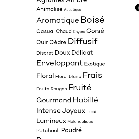
Agrumes
Ambre
Animalisé
Aquatique
Boisé
Aromatique
Corsé
Casual
Chaud
Chypre
Diffusif
Cuir
Cèdre
Doux
Délicat
Discret
Enveloppant
Exotique
Frais
Floral
Floral blanc
Fruité
Fruits Rouges
Habillé
Gourmand
Joyeux
Intense
Lacté
Lumineux
Mélancolique
Poudré
Patchouli