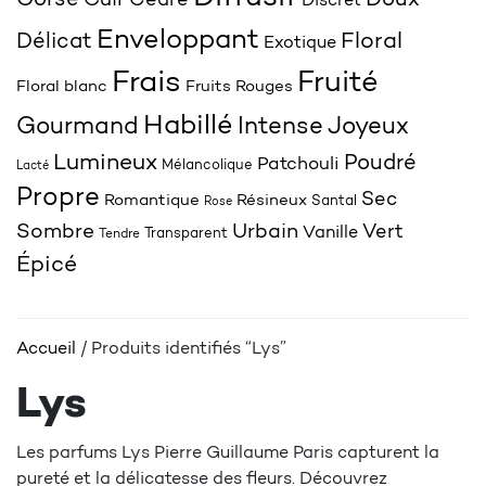
Corsé
Doux
Cuir
Cèdre
Discret
Enveloppant
Délicat
Floral
Exotique
Frais
Fruité
Floral blanc
Fruits Rouges
Habillé
Joyeux
Gourmand
Intense
Lumineux
Poudré
Patchouli
Mélancolique
Lacté
Propre
Sec
Romantique
Résineux
Santal
Rose
Sombre
Urbain
Vert
Vanille
Transparent
Tendre
Épicé
Accueil
/ Produits identifiés “Lys”
Lys
Les parfums Lys Pierre Guillaume Paris capturent la
pureté et la délicatesse des fleurs. Découvrez