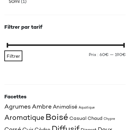
50ml
(1)
Filtrer par tarif
Pr
Pr
Prix :
60€
—
190€
Filtrer
Facettes
Agrumes
Ambre
Animalisé
Aquatique
Boisé
Aromatique
Casual
Chaud
Chypre
Diffusif