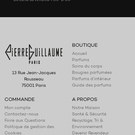
BOUTIQUE
Accueil
Parfums
Soins du corps
Bougies parfumées
13 Rue Jean-Jacques
Parfums d’intérieur
Rousseau
Guide des parfums
75001 Paris
COMMANDE
A PROPOS
Mon compte
Notre Maison
Contactez-nous
Santé & Sécurité
Foire aux Questions
Recyclage, Tri &
Politique de gestion des
Environnement
Cookies
Devenir Revendeur