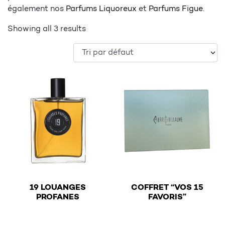
également nos
Parfums Liquoreux
et
Parfums Figue
.
Showing all 3 results
19 LOUANGES
COFFRET “VOS 15
€
€
PROFANES
FAVORIS”
This product has multiple variants. The options may be 