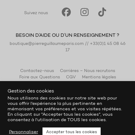
Suivez nous
BESOIN D’AIDE OU D’UN RENSEIGNEMENT ?
boutique@pierreguillaumeparis.com
//
+33(0)1 45 08 46
17
Contactez-nous
Carrières – Nous recrutons
Foire aux Questions
CGV
Mentions légales
Gestion des cookies
Nous utilisons des cookies sur notre site web pour
vous offrir l'expérience la plus pertinente en
mémorisant vos préférences et vos visites répétées.
En cliquant sur "Accepter tous les cookies", vous
consentez à l'utilisation de TOUS les cookies.
Personnaliser
Accepter tous les cookies