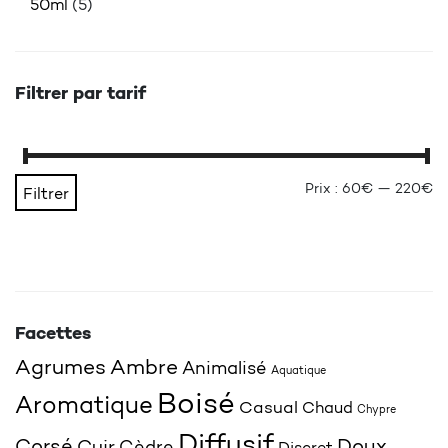
50ml
(5)
Filtrer par tarif
Pr
Pr
Prix :
60€
—
220€
Filtrer
Facettes
Agrumes
Ambre
Animalisé
Aquatique
Boisé
Aromatique
Casual
Chaud
Chypre
Diffusif