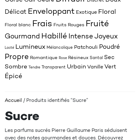
Corsé
Doux
Cuir
Cèdre
Discret
Enveloppant
Délicat
Floral
Exotique
Frais
Fruité
Floral blanc
Fruits Rouges
Habillé
Joyeux
Gourmand
Intense
Lumineux
Poudré
Patchouli
Mélancolique
Lacté
Propre
Sec
Romantique
Résineux
Santal
Rose
Sombre
Urbain
Vert
Vanille
Transparent
Tendre
Épicé
Accueil
/ Produits identifiés “Sucre”
Sucre
Les parfums sucrés Pierre Guillaume Paris séduisent
avec des notes gourmandes et douces. Découvrez