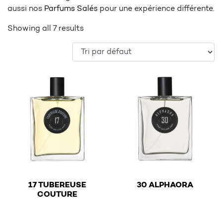
aussi nos
Parfums Salés
pour une expérience différente.
Showing all 7 results
€
17 TUBEREUSE
30 ALPHAORA
€
COUTURE
This product has multiple v
This product has multiple variants. The options may be 