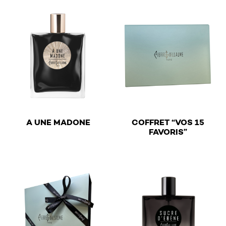
€
A UNE MADONE
COFFRET “VOS 15
€
FAVORIS”
This product has multiple variants. The options may be 