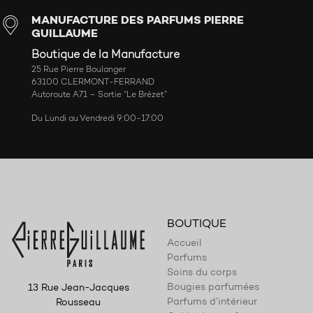
MANUFACTURE DES PARFUMS PIERRE
GUILLAUME
Boutique de la Manufacture
25 Rue Pierre Boulanger
63100 CLERMONT-FERRAND
Autoroute A71 – Sortie “Le Brézet”
Du Lundi au Vendredi 9:00-17:00
BOUTIQUE
Accueil
Parfums
Soins du corps
Bougies parfumées
13 Rue Jean-Jacques
Parfums d’intérieur
Rousseau